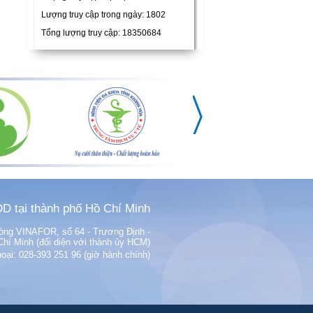
Lượng truy cập trong ngày: 1802
Tổng lượng truy cập: 18350684
D tại thành phố Hồ Chí Minh
phòng VINAFOR, số 64 - Trương Định -
í Minh (đối diện với thành ủy HCM)
hoại: 028-393 251 96 (giờ hành chính)