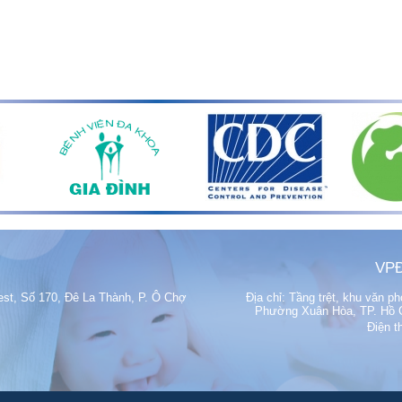
VPĐ
est, Số 170, Đê La Thành, P. Ô Chợ
Địa chỉ: Tầng trệt, khu văn 
Phường Xuân Hòa, TP. Hồ Ch
Điện t