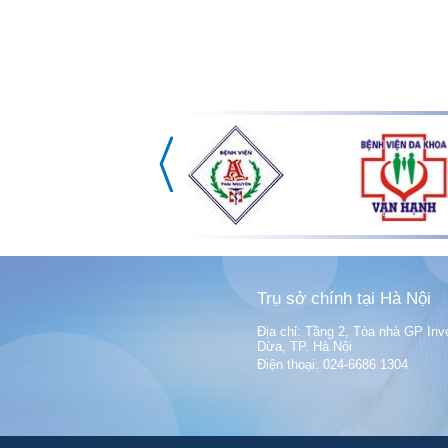
Trụ sở chính tại Hà Nội
Địa chỉ: Tầng 2, Tòa nhà GP Inv
Dừa, TP. Hà Nội
Điện thoại: 024-6686 1304