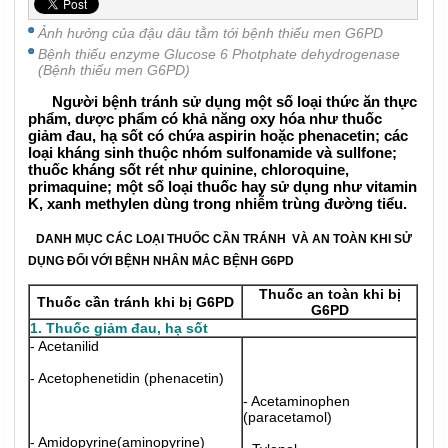
Ảnh hưởng của đậu dâu tằm tới bệnh thiếu men G6PD
Bệnh thiếu enzyme Glucose 6 Photphate dehydrogenase
(Bệnh thiếu men G6PD)
Người bệnh tránh sử dụng một số loại thức ăn thực
phẩm, dược phẩm có khả năng oxy hóa như thuốc
giảm đau, hạ sốt có chứa aspirin hoặc phenacetin; các
loại kháng sinh thuộc nhóm sulfonamide và sullfone;
thuốc kháng sốt rét như quinine, chloroquine,
primaquine; một số loại thuốc hay sử dụng như vitamin
K, xanh methylen dùng trong nhiễm trùng đường tiểu.
DANH MỤC CÁC LOẠI THUỐC CẦN TRÁNH VÀ AN TOÀN KHI SỬ
DỤNG ĐỐI VỚI BỆNH NHÂN MẮC BỆNH G6PD
Thuốc an toàn khi bị
Thuốc cần tránh khi bị G6PD
G6PD
1. Thuốc giảm đau, hạ sốt
- Acetanilid
- Acetophenetidin (phenacetin)
- Acetaminophen
(paracetamol)
- Amidopyrine(aminopyrine)