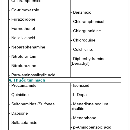
- Chloramphenicol
- Co-trimoxazole
- Benzhexol
- Furazolidone
- Chloramphenicol
- Furmethonol
- Chlorguanidine
- Nalidixic acid
- Chloroquine
- Neoarsphenamine
- Colchicine,
- Nitrofurantoin
- Diphenhydramine
(Benadryl)
- Nitrofurazone
- Para-aminosalicylic acid
4. Thuốc tim mạch
- Procainamide
- Isoniazid
- Quinidine
- L-Dopa
- Sulfonamides /Sulfones
- Menadione sodium
bisulfite
- Dapsone
- Menapthone
- Sulfacetamide
- p-Aminobenzoic acid,