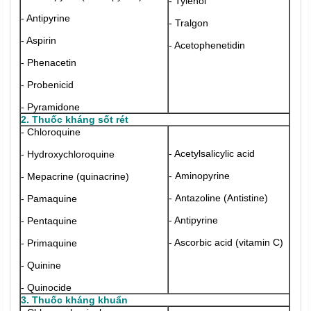
- Tylenol
- Antipyrine
- Tralgon
- Aspirin
- Acetophenetidin
- Phenacetin
- Probenicid
- Pyramidone
2. Thuốc kháng sốt rét
- Chloroquine
- Acetylsalicylic acid
- Hydroxychloroquine
- Aminopyrine
- Mepacrine (quinacrine)
- Antazoline (Antistine)
- Pamaquine
- Antipyrine
- Pentaquine
- Ascorbic acid (vitamin C)
- Primaquine
- Quinine
- Quinocide
3. Thuốc kháng khuẩn