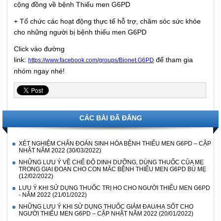
cộng đồng về bệnh Thiếu men G6PD
+ Tổ chức các hoạt động thực tế hỗ trợ, chăm sóc sức khỏe
cho những người bị bệnh thiếu men G6PD
Click vào đường
link:
để tham gia
https://www.facebook.com/groups/Bionet.G6PD
nhóm ngay nhé!
CÁC BÀI ĐÃ ĐĂNG
XÉT NGHIỆM CHẨN ĐOÁN SINH HÓA BỆNH THIẾU MEN G6PD – CẬP
NHẬT NĂM 2022
(30/03/2022)
NHỮNG LƯU Ý VỀ CHẾ ĐỘ DINH DƯỠNG, DÙNG THUỐC CỦA MẸ
TRONG GIAI ĐOẠN CHO CON MẮC BỆNH THIẾU MEN G6PD BÚ MẸ
(12/02/2022)
LƯU Ý KHI SỬ DỤNG THUỐC TRỊ HO CHO NGƯỜI THIẾU MEN G6PD
- NĂM 2022
(21/01/2022)
NHỮNG LƯU Ý KHI SỬ DỤNG THUỐC GIẢM ĐAU/HẠ SỐT CHO
NGƯỜI THIẾU MEN G6PD – CẬP NHẬT NĂM 2022
(20/01/2022)