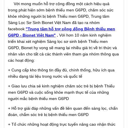
Với mong muốn hỗ trợ cộng đồng một cách hiệu quả
trong phát hiện sớm bệnh thiếu men G6PD, chăm sóc sức
khỏe những người bị bệnh Thiếu men G6PD, Trung tâm
Sàng Lọc Sơ Sinh Bionet Việt Nam đã tạo ra nhóm
facebook
"Trung tâm hỗ trợ cộng đồng Bệnh thiếu men
G6PD - Bionet Việt Nam"
.
Với hơn 10 năm kinh nghiệm
triển khai xét nghiệm Sàng lọc sơ sinh bệnh Thiếu men
G6PD, Bionet hy vọng sẽ mang lại nhiều giá trị về tri thức và
nhân văn cho tất cả các thành viên tham gia nhóm thông qua
các hoạt động:
+ Cung cấp kho thông tin đầy đủ, chính thống, hữu ích qua
nhiều dạng tài liệu trong nước và quốc tế
+ Giao lưu chia sẻ kinh nghiệm chăm sóc trẻ bị bệnh Thiếu
men G6PD và cuộc sống khỏe mạnh thực tế của những
người mắc bệnh thiếu men G6PD
+ Hỗ trợ giải đáp những vấn đề liên quan đến sàng lọc, chẩn
đoán, chắm sóc trẻ bị bệnh thiếu men G6PD
+ Tổ chức những hoạt động trực tuyến nâng cao nhận thức