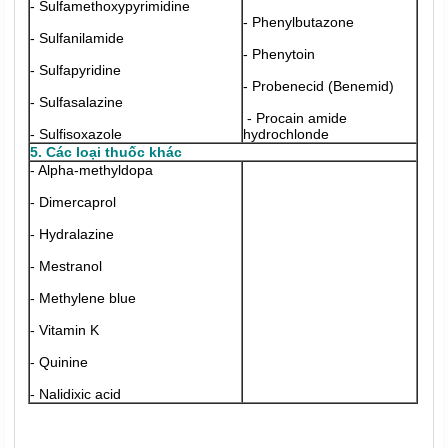
- Sulfamethoxypyrimidine
- Phenylbutazone
- Sulfanilamide
- Phenytoin
- Sulfapyridine
- Probenecid (Benemid)
- Sulfasalazine
- Procain amide
- Sulfisoxazole
hydrochlonde
5. Các loại thuốc khác
- Alpha-methyldopa
- Dimercaprol
- Hydralazine
- Mestranol
- Methylene blue
- Vitamin K
- Quinine
- Nalidixic acid