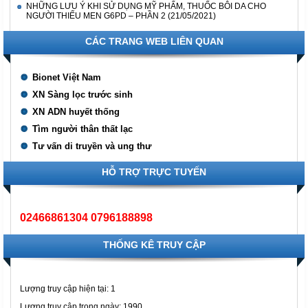
NHỮNG LƯU Ý KHI SỬ DỤNG MỸ PHẨM, THUỐC BÔI DA CHO
NGƯỜI THIẾU MEN G6PD – PHẦN 2
(21/05/2021)
CÁC TRANG WEB LIÊN QUAN
Bionet Việt Nam
XN Sàng lọc trước sinh
XN ADN huyết thống
Tìm người thân thất lạc
Tư vấn di truyền và ung thư
HỖ TRỢ TRỰC TUYẾN
02466861304 0796188898
THỐNG KÊ TRUY CẬP
Lượng truy cập hiện tại:
1
Lượng truy cập trong ngày: 1990