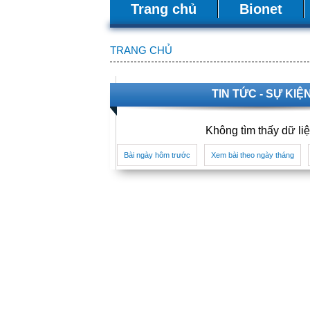
Trang chủ
Bionet
TRANG CHỦ
TIN TỨC - SỰ KIỆ
Không tìm thấy dữ li
Bài ngày hôm trước
Xem bài theo ngày tháng