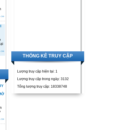
n
 >>
I
ẹ
ại
 >>
THỐNG KÊ TRUY CẬP
Lượng truy cập hiện tại:
1
Lượng truy cập trong ngày: 3132
ỦY
Tổng lượng truy cập: 18338748
MỞ
n
y
 >>