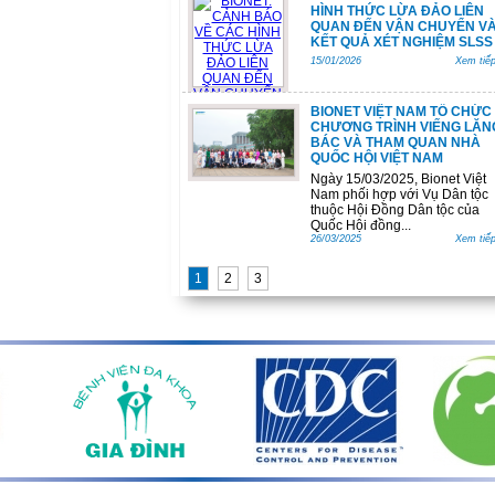
HÌNH THỨC LỪA ĐẢO LIÊN
QUAN ĐẾN VẬN CHUYỂN V
KẾT QUẢ XÉT NGHIỆM SLSS
15/01/2026
Xem tiếp
BIONET VIỆT NAM TỔ CHỨC
CHƯƠNG TRÌNH VIẾNG LĂN
BÁC VÀ THAM QUAN NHÀ
QUỐC HỘI VIỆT NAM
Ngày 15/03/2025, Bionet Việt
Nam phối hợp với Vụ Dân tộc
thuộc Hội Đồng Dân tộc của
Quốc Hội đồng...
26/03/2025
Xem tiếp
1
2
3