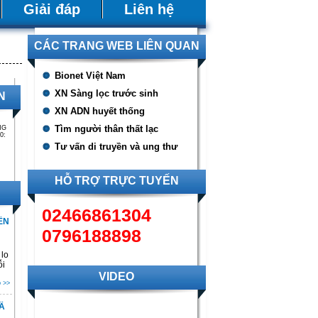
Giải đáp
Liên hệ
CÁC TRANG WEB LIÊN QUAN
Bionet Việt Nam
XN Sàng lọc trước sinh
N
XN ADN huyết thống
Tìm người thân thất lạc
NG
0:
Tư vấn di truyền và ung thư
HỖ TRỢ TRỰC TUYẾN
02466861304
ÊN
0796188898
lo
ỗi
VIDEO
 >>
Ã