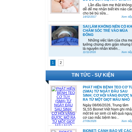
Lần đầu làm mẹ thật không
dễ để mẹ nhận biết khi nào cầ
cho bé bú sữa...
14/02/2017
Xem tiếp
SAI LẦM KHÔNG NÊN CÓ KH
CHĂM SÓC TRẺ VÀO MÙA
ĐÔNG
Những việc làm của cha m
tưởng chừng đơn giản nhưng l
là nguyên nhân khiến...
11/11/2016
Xem tiếp
1
2
TIN TỨC - SỰ KIỆN
PHÁT HIỆN BỆNH TEO CƠ T
(SMA) TỪ NGÀY ĐẦU SAU
SINH: CƠ HỘI VÀNG ĐƯỢC 
RA TỪ MỘT GIỌT MÁU NHỎ
Ngày 08/06/2026, Trung tâm
SLSS Bionet Việt Nam ghi nhậ
một trẻ sơ sinh có kết quả ngu
cơ cao mắc bệnh teo...
27/06/2026
Xem tiếp
BIONET: CẢNH BÁO VỀ CÁC