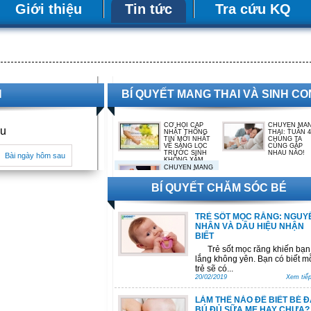
Giới thiệu
Tin tức
Tra cứu KQ
N
BÍ QUYẾT MANG THAI VÀ SINH CO
CƠ HỘI CẬP
CHUYỆN MA
ệu
NHẬT THÔNG
THAI: TUẦN 4
TIN MỚI NHẤT
CHÚNG TA
VỀ SÀNG LỌC
CÙNG GẶP
TRƯỚC SINH
NHAU NÀO!
Bài ngày hôm sau
KHÔNG XÂM
LẤN (NIPT) THẾ
CHUYỆN MANG
HỆ HAI:
THAI: TUẦN 39:
PANORAMA®
HÀNH TRÌNH VỀ
BÍ QUYẾT CHĂM SÓC BÉ
VỚI CHUYÊN
ĐÍCH CỦA MẸ
GIA NƯỚC
VÀ BÉ
NGOÀI
TRẺ SỐT MỌC RĂNG: NGUY
NHÂN VÀ DẤU HIỆU NHẬN
BIẾT
Trẻ sốt mọc răng khiến bạn 
lắng không yên. Bạn có biết m
trẻ sẽ có...
20/02/2019
Xem tiếp
LÀM THẾ NÀO ĐỂ BIẾT BÉ Đ
BÚ ĐỦ SỮA MẸ HAY CHƯA?