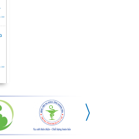
À
 >>
G
 >>