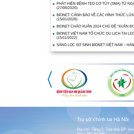
PHÁT HIỆN BỆNH TEO CƠ TỦY (SMA) TỪ NG
(27/06/2026)
BIONET: CẢNH BÁO VỀ CÁC HÌNH THỨC LỪA
(15/01/2026)
BIONET CHÀO XUÂN 2024 CHỦ ĐỀ “XUÂN ĐO
BIONET VIỆT NAM TỔ CHỨC DU LỊCH TẠI L
(15/11/2022)
SÀNG LỌC SƠ SINH BIONET VIỆT NAM – HÀN
Trụ sở chính tại Hà Nội
Địa chỉ: Tầng 2, Tòa nhà GP Inv
Dừa, TP. Hà Nội