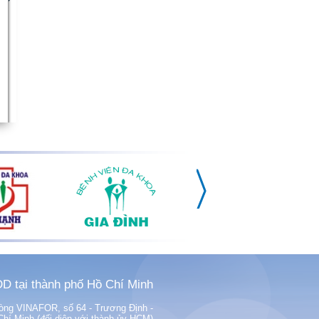
D tại thành phố Hồ Chí Minh
phòng VINAFOR, số 64 - Trương Định -
í Minh (đối diện với thành ủy HCM)