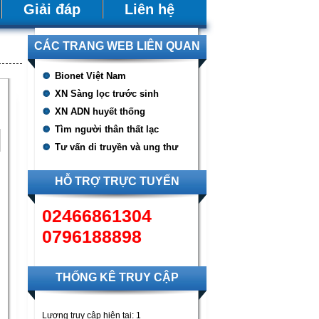
Giải đáp
Liên hệ
CÁC TRANG WEB LIÊN QUAN
Bionet Việt Nam
XN Sàng lọc trước sinh
XN ADN huyết thống
Tìm người thân thất lạc
Tư vấn di truyền và ung thư
HỖ TRỢ TRỰC TUYẾN
02466861304
0796188898
THỐNG KÊ TRUY CẬP
Lượng truy cập hiện tại:
1