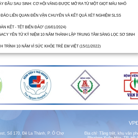
ÀY ĐẦU SAU SINH: CƠ HỘI VÀNG ĐƯỢC MỞ RA TỪ MỘT GIỌT MÁU NHỎ
 ĐẢO LIÊN QUAN ĐẾN VẬN CHUYỂN VÀ KẾT QUẢ XÉT NGHIỆM SLSS
ÀN KẾT - TẾT BIỂN ĐẢO”
(16/01/2024)
EGACY YÊN TỬ KỶ NIỆM 10 NĂM THÀNH LẬP TRUNG TÂM SÀNG LỌC SƠ SINH
H TRÌNH 10 NĂM VÌ SỨC KHỎE TRẺ EM VIỆT
(15/11/2022)
VPĐ
est, Số 170, Đê La Thành, P. Ô Chợ
Địa chỉ: Tầng trệt, khu văn 
Phường Xuân Hòa, TP. Hồ Ch