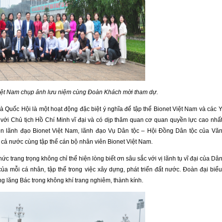
Việt Nam chụp ảnh lưu niệm cùng Đoàn Khách mời tham dự.
 Quốc Hội là một hoạt động đặc biệt ý nghĩa để tập thể Bionet Việt Nam và các 
đối với Chủ tịch Hồ Chí Minh vĩ đại và có dịp thăm quan cơ quan quyền lực cao nhấ
ện lãnh đạo Bionet Việt Nam, lãnh đạo Vụ Dân tộc – Hội Đồng Dân tộc của Vă
 cả nước cùng tập thể cán bộ nhân viên Bionet Việt Nam.
ức trang trọng không chỉ thể hiện lòng biết ơn sâu sắc với vị lãnh tụ vĩ đại của Dâ
ủa mỗi cá nhân, tập thể trong việc xây dựng, phát triển đất nước. Đoàn đại biể
g lăng Bác trong không khí trang nghiêm, thành kính.