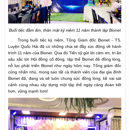
Buổi tiệc đầm ấm, thân mật kỷ niệm 11 năm thành lập Bionet
Trong buổi tiệc kỷ niệm, Tổng Giám đốc Bionet - TS.
Luyện Quốc Hải đã có những chia sẻ đầy xúc động về hành
trình 11 năm của Bionet. Qua đó Tiến sỹ gửi lời cảm ơn, tri ân
sâu sắc tới Hội đồng cổ đông, tập thể Bionet đã đồng lòng,
nỗ lực phát triển Bionet như ngày hôm nay. Tổng giám đốc
cũng nhắn nhủ, mong sao tất cả thành viên của đại gia đình
Bionet đã, đang và sẽ luôn chung sức đồng lòng, kề vai sát
cánh cùng nhau xây dựng một tập thể ngày càng đoàn kết
hơn, vững mạnh hơn!