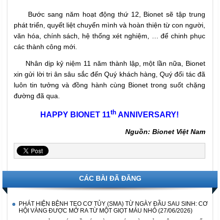
Bước sang năm hoạt động thứ 12, Bionet sẽ tập trung
phát triển, quyết liệt chuyển mình và hoàn thiện từ con người,
văn hóa, chính sách, hệ thống xét nghiệm, … để chinh phục
các thành công mới.
Nhân dịp kỷ niệm 11 năm thành lập, một lần nữa, Bionet
xin gửi lời tri ân sâu sắc đến Quý khách hàng, Quý đối tác đã
luôn tin tưởng và đồng hành cùng Bionet trong suốt chặng
đường đã qua.
th
HAPPY BIONET 11
ANNIVERSARY!
Nguồn: Bionet Việt Nam
CÁC BÀI ĐÃ ĐĂNG
PHÁT HIỆN BỆNH TEO CƠ TỦY (SMA) TỪ NGÀY ĐẦU SAU SINH: CƠ
HỘI VÀNG ĐƯỢC MỞ RA TỪ MỘT GIỌT MÁU NHỎ
(27/06/2026)