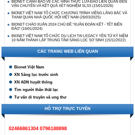
BIONET: CẢNH BÁO VỀ CÁC HÌNH THỨC LỪA ĐẢO LIÊN QUAN ĐẾN
VẬN CHUYỂN VÀ KẾT QUẢ XÉT NGHIỆM SLSS
(15/01/2026)
BIONET VIỆT NAM TỔ CHỨC CHƯƠNG TRÌNH VIẾNG LĂNG BÁC VÀ
THAM QUAN NHÀ QUỐC HỘI VIỆT NAM
(26/03/2025)
BIONET CHÀO XUÂN 2024 CHỦ ĐỀ “XUÂN ĐOÀN KẾT - TẾT BIỂN
ĐẢO”
(16/01/2024)
BIONET VIỆT NAM TỔ CHỨC DU LỊCH TẠI LEGACY YÊN TỬ KỶ NIỆM
10 NĂM THÀNH LẬP TRUNG TÂM SÀNG LỌC SƠ SINH
(15/11/2022)
CÁC TRANG WEB LIÊN QUAN
Bionet Việt Nam
XN Sàng lọc trước sinh
XN ADN huyết thống
Tìm người thân thất lạc
Tư vấn di truyền và ung thư
HỖ TRỢ TRỰC TUYẾN
02466861304 0796188898