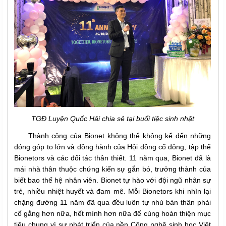
TGĐ Luyện Quốc Hải chia sẻ tại buổi tiệc sinh nhật
Thành công của Bionet không thể không kể đến những
đóng góp to lớn và đồng hành của Hội đồng cổ đông, tập thể
Bionetors và các đối tác thân thiết. 11 năm qua, Bionet đã là
mái nhà thân thuộc chứng kiến sự gắn bó, trưởng thành của
biết bao thế hệ nhân viên. Bionet tự hào với đội ngũ nhân sự
trẻ, nhiều nhiệt huyết và đam mê. Mỗi Bionetors khi nhìn lại
chặng đường 11 năm đã qua đều luôn tự nhủ bản thân phải
cố gắng hơn nữa, hết mình hơn nữa để cùng hoàn thiện mục
tiêu chung vì sự phát triển của nền Công nghệ sinh học Việt