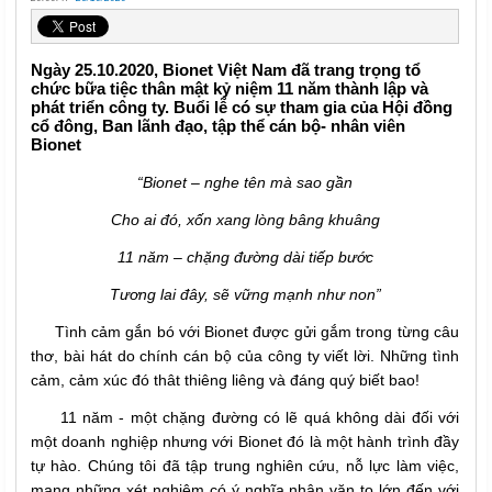
Ngày 25.10.2020, Bionet Việt Nam đã trang trọng tổ
chức bữa tiệc thân mật kỷ niệm 11 năm thành lập và
phát triển công ty. Buổi lễ có sự tham gia của Hội đồng
cổ đông, Ban lãnh đạo, tập thể cán bộ- nhân viên
Bionet
“Bionet – nghe tên mà sao gần
Cho ai đó, xốn xang lòng bâng khuâng
11 năm – chặng đường dài tiếp bước
Tương lai đây, sẽ vững mạnh như non”
Tình cảm gắn bó với Bionet được gửi gắm trong từng câu
thơ, bài hát do chính cán bộ của công ty viết lời. Những tình
cảm, cảm xúc đó thât thiêng liêng và đáng quý biết bao!
11 năm - một chặng đường có lẽ quá không dài đối với
một doanh nghiệp nhưng với Bionet đó là một hành trình đầy
tự hào. Chúng tôi đã tập trung nghiên cứu, nỗ lực làm việc,
mang những xét nghiệm có ý nghĩa nhân văn to lớn đến với